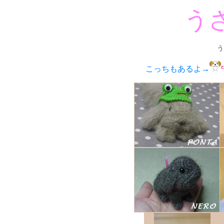
う
う
こっちもあるよ→