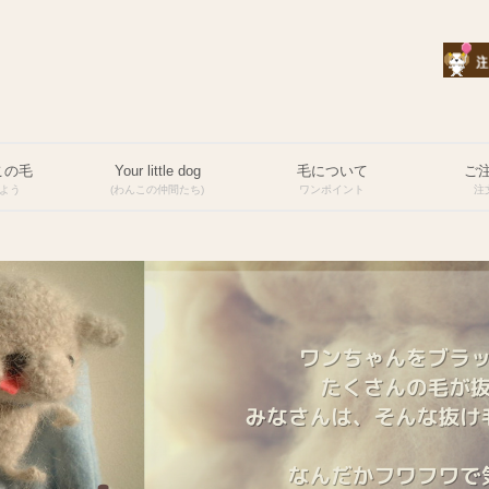
この毛
Your little dog
毛について
ご
よう
(わんこの仲間たち)
ワンポイント
注