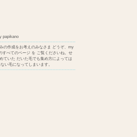
y papikano
みの作成をお考えのみなさま どうぞ、my
e dogのすべてのページ を ご覧くださいね。せ
めていた だいた毛でも集め方によっては
来ない毛になってしまいます。