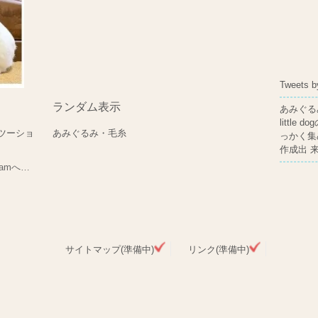
Tweets b
ランダム表示
あみぐる
littl
ツーショ
あみぐるみ・毛糸
っかく集
作成出 
gramへ…
サイトマップ(準備中)
リンク(準備中)