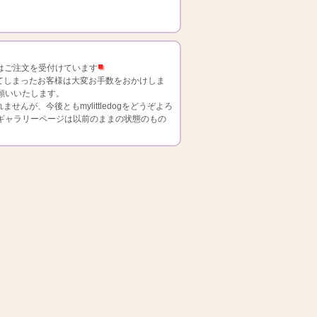
gはご注文を受付けています
てしまったお客様は大変お手数をおかけしま
願いいたします。
が、今後ともmylittledogをどうぞよろ
ギャラリーページは以前のままの状態のもの