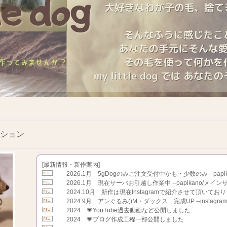
ション
[最新情報・新作案内]
2026.1月 5gDogのみご注文受付中かも・少数のみ --papi
2026.1月 現在サーバお引越し作業中 --papikano/メイン
2024.10月 新作は現在Instagramで紹介させて頂いております --p
2024.9月 アンぐるみ()M・ダックス 完成UP --instagra
2024 💗YouTube過去動画など公開しました
2024 💗ブログ作成工程一部公開しました